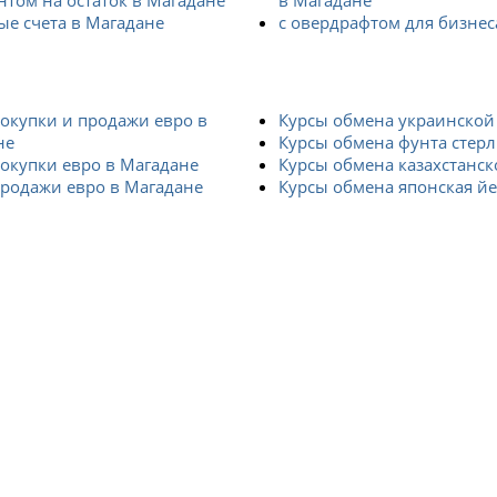
нтом на остаток в Магадане
в Магадане
е счета в Магадане
с овердрафтом для бизнес
окупки и продажи евро в
Курсы обмена украинской
не
Курсы обмена фунта стер
окупки евро в Магадане
Курсы обмена казахстанск
родажи евро в Магадане
Курсы обмена японская й