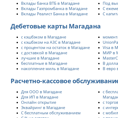
Вклады банка ВТБ в Магадане
Под вы
Вклады Газпромбанка в Магадане
С ежем
Вклады Реалист Банка в Магадане
С капи
Дебетовые карты Магадана
с кэшбэком в Магадане
момент
с кэшбэком на АЗС в Магадане
UnionPa
с процентом на остаток в Магадане
Visa в 
с доставкой в Магадане
МИР в 
лучшие в Магадане
MasterC
бесплатные в Магадане
В долла
накопление миль в Магадане
В евро 
Расчетно-кассовое обслуживани
Для ООО в Магадане
с бесп
Для ИП в Магадане
Магада
Онлайн открытие
с торго
Эквайринг в Магадане
с интер
С бесплатным обслуживанием
с моби