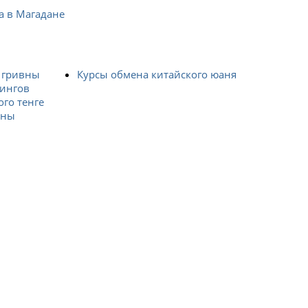
а в Магадане
 гривны
Курсы обмена китайского юаня
лингов
ого тенге
ены