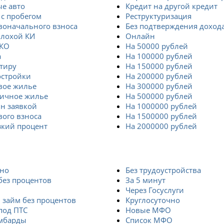
е авто
Кредит на другой кредит
 с пробегом
Реструктуризация
воначального взноса
Без подтверждения доход
плохой КИ
Онлайн
СКО
На 50000 рублей
а
На 100000 рублей
тиру
На 150000 рублей
остройки
На 200000 рублей
вое жилье
На 300000 рублей
ричное жилье
На 500000 рублей
н заявкой
На 1000000 рублей
вого взноса
На 1500000 рублей
зкий процент
На 2000000 рублей
тно
Без трудоустройства
без процентов
За 5 минут
Через Госуслуги
 займ без процентов
Круглосуточно
под ПТС
Новые МФО
мбарды
Список МФО