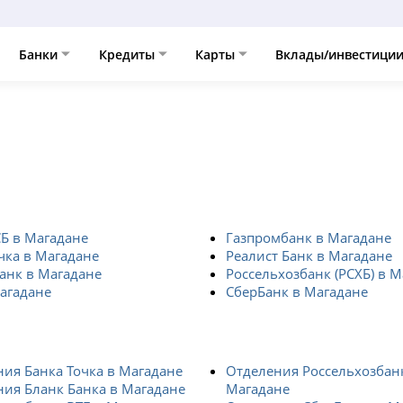
Банки
Кредиты
Карты
Вклады/инвестици
Б в Магадане
Газпромбанк в Магадане
чка в Магадане
Реалист Банк в Магадане
анк в Магадане
Россельхозбанк (РСХБ) в 
агадане
СберБанк в Магадане
ия Банка Точка в Магадане
Отделения Россельхозбан
ия Бланк Банка в Магадане
Магадане