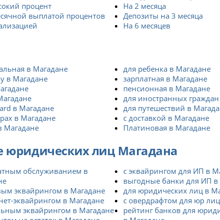
сокий процент
На 2 месяца
есячной выплатой процентов
Депозиты на 3 месяца
тализацией
На 6 месяцев
альная в Магадане
для ребенка в Магадане
y в Магадане
зарплатная в Магадане
Магадане
пенсионная в Магадане
Магадане
для иностранных граждан
ard в Магадане
для путешествий в Магад
рах в Магадане
с доставкой в Магадане
в Магадане
Платиновая в Магадане
е юридических лиц Магадана
латным обслуживанием в
с эквайрингом для ИП в М
не
выгодные банки для ИП в
вым эквайрингом в Магадане
для юридических лиц в М
нет-эквайрингом в Магадане
с овердрафтом для юр лиц
льным эквайрингом в Магадане
рейтинг банков для юрид