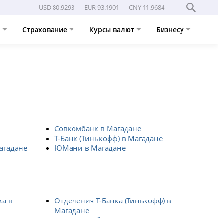
USD 80.9293
EUR 93.1901
CNY 11.9684
и
Страхование
Курсы валют
Бизнесу
Совкомбанк в Магадане
Т-Банк (Тинькофф) в Магадане
Магадане
ЮМани в Магадане
ка в
Отделения Т-Банка (Тинькофф) в
Магадане