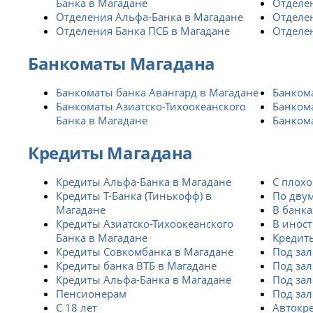
Банка в Магадане
Отделен
Отделения Альфа-Банка в Магадане
Отделе
Отделения Банка ПСБ в Магадане
Отделен
Банкоматы Магадана
Банкоматы банка Авангард в Магадане
Банком
Банкоматы Азиатско-Тихоокеанского
Банкома
Банка в Магадане
Банком
Кредиты Магадана
Кредиты Альфа-Банка в Магадане
С плохо
Кредиты Т-Банка (Тинькофф) в
По дву
Магадане
В банка
Кредиты Азиатско-Тихоокеанского
В инос
Банка в Магадане
Кредиты
Кредиты Совкомбанка в Магадане
Под зал
Кредиты банка ВТБ в Магадане
Под зал
Кредиты Альфа-Банка в Магадане
Под зал
Пенсионерам
Под зал
С 18 лет
Автокр