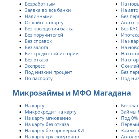
Безработным
На новы
Заявка во все банки
На авто
Наличными
Без пер
Онлайн на карту
Авто с 
Без посещения банка
Без КА
Без поручителей
Ипотек
Без справок
На квар
Без залога
На нов
Без кредитной истории
На гото
Без отказа
На вто
Экспресс
С онлай
Под низкий процент
Без пер
По паспорту
Под ни
Микрозаймы и МФО Магадана
На карту
Беспла
Микрокредит на карту
Займы 
На карту мгновенно
Под 0%
На карту без отказа
Первый
На карту без проверки КИ
Займы 
На карту круглосуточно
Автоло