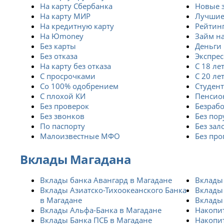
На карту Сбербанка
Новые 
На карту МИР
Лучши
На кредитную карту
Рейтин
На Юmoney
Займ н
Без карты
Деньги 
Без отказа
Экспрес
На карту без отказа
С 18 ле
С просрочками
С 20 ле
Со 100% одобрением
Студен
С плохой КИ
Пенсио
Без проверок
Безраб
Без звонков
Без пор
По паспорту
Без зал
Малоизвестные МФО
Без про
Вклады Магадана
Вклады банка Авангард в Магадане
Вклады 
Вклады Азиатско-Тихоокеанского Банка
Вклады
в Магадане
Вклады 
Вклады Альфа-Банка в Магадане
Накопи
Вклады Банка ПСБ в Магадане
Накопи