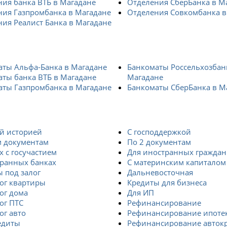
ия банка ВТБ в Магадане
Отделения СберБанка в М
ния Газпромбанка в Магадане
Отделения Совкомбанка в
ия Реалист Банка в Магадане
аты Альфа-Банка в Магадане
Банкоматы Россельхозбан
ты банка ВТБ в Магадане
Магадане
аты Газпромбанка в Магадане
Банкоматы СберБанка в М
й историей
С господдержкой
м документам
По 2 документам
х с госучастием
Для иностранных граждан
транных банках
С материнским капиталом
 под залог
Дальневосточная
ог квартиры
Кредиты для бизнеса
ог дома
Для ИП
ог ПТС
Рефинансирование
ог авто
Рефинансирование ипоте
едиты
Рефинансирование авток