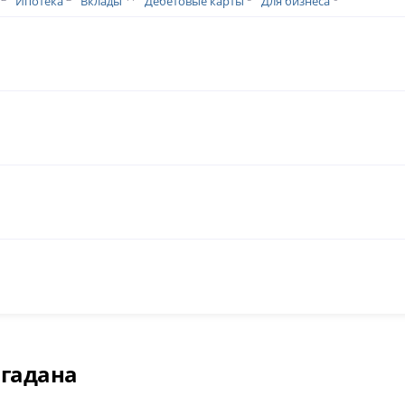
Ипотека
Вклады
Дебетовые карты
Для бизнеса
гадана