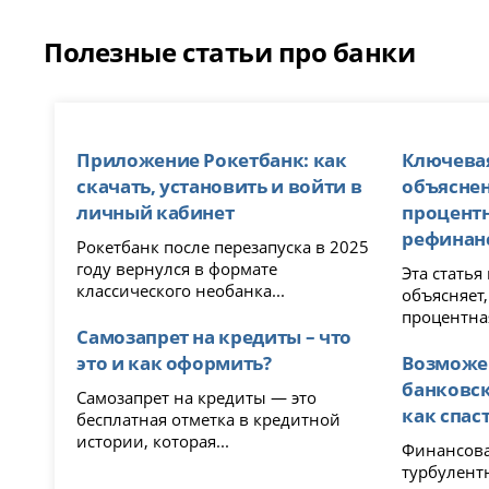
Полезные статьи про банки
Приложение Рокетбанк: как
Ключевая
скачать, установить и войти в
объяснен
личный кабинет
процент
рефинан
Рокетбанк после перезапуска в 2025
году вернулся в формате
Эта стать
классического необанка...
объясняет,
процентная
Самозапрет на кредиты – что
это и как оформить?
Возможе
банковск
Самозапрет на кредиты — это
как спас
бесплатная отметка в кредитной
истории, которая...
Финансова
турбулент