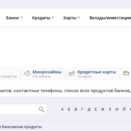
Банки
Кредиты
Карты
Вклады/инвестици
Микрозаймы
Кредитные карты
и кредитов
216 займов
72 карты
матов, контактные телефоны, список всех продуктов банков
А
Б
В
Г
Д
Е
Ж
З
И
Й
и банковские продукты