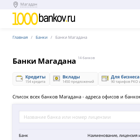
Магадан
Главная
Банки
Банки Магадана
Банки Магадана
14 банков
Кредиты
Вклады
Для бизнеса
154 кредита
1450 предложений
90 тарифов РКО 
Список всех банков Магадана - адреса офисов и банко
Банк
Наименование, лицензия 