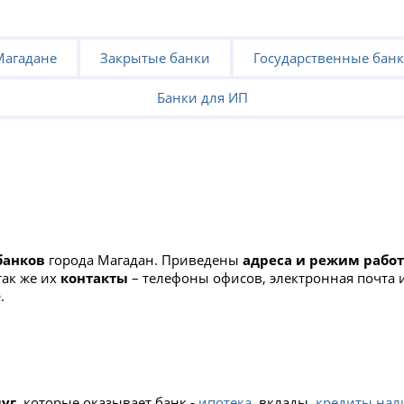
Магадане
Закрытые банки
Государственные банк
Банки для ИП
а
банков
города Магадан. Приведены
адреса и режим рабо
так же их
контакты
– телефоны офисов, электронная почта 
е
.
луг
, которые оказывает банк -
ипотека
, вклады,
кредиты на