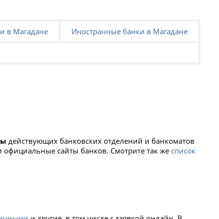
и в Магадане
Иностранные банки в Магадане
ты
действующих банковских отделений и банкоматов
и официальные сайты банков. Смотрите так же
список
личными
и другие, в том числе с заявкой онлайн. В