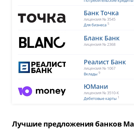
Потребительские кредиты
Банк Точка
лицензия № 3545
5
Для бизнеса
Бланк Банк
лицензия № 2368
Реалист Банк
лицензия № 1067
9
Вклады
ЮМани
лицензия № 3510-К
1
Дебетовые карты
Лучшие предложения банков Ма