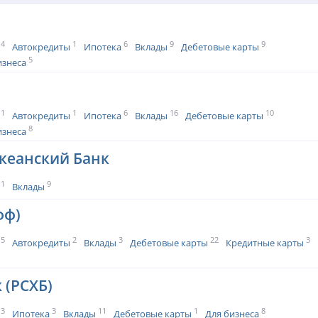
4
1
6
9
9
Автокредиты
Ипотека
Вклады
Дебетовые карты
5
изнеса
1
1
6
16
10
Автокредиты
Ипотека
Вклады
Дебетовые карты
8
изнеса
кеанский Банк
1
9
Вклады
фф)
5
2
3
22
3
Автокредиты
Вклады
Дебетовые карты
Кредитные карты
 (РСХБ)
3
3
11
1
8
Ипотека
Вклады
Дебетовые карты
Для бизнеса