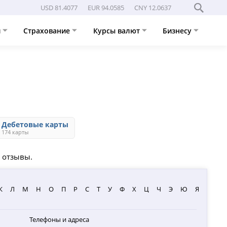
USD 81.4077
EUR 94.0585
CNY 12.0637
и
Страхование
Курсы валют
Бизнесу
Дебетовые карты
174 карты
, отзывы.
К
Л
М
Н
О
П
Р
С
Т
У
Ф
Х
Ц
Ч
Э
Ю
Я
Телефоны и адреса