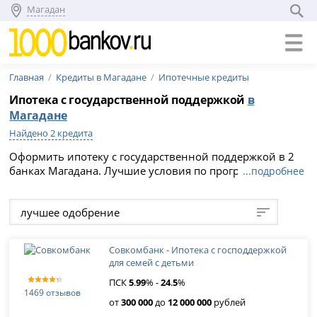
Магадан
Главная
Кредиты в Магадане
Ипотечные кредиты
Ипотека с государственной поддержкой
в
Магадане
Найдено 2 кредита
Оформить ипотеку с государственной поддержкой в 2
банках Магадана. Лучшие условия по программе
...подробнее
господдержки ипотеки в 2026 году: сравните варианты
и подайте заявку онлайн на официальном сайте
лучшее одобрение
кредитной организации, срок кредитования и
максимальная сумма до 0 рублей.
Совкомбанк - Ипотека с господдержкой
для семей с детьми
ПСК
5
.
99
% -
24
.
5
%
1469 отзывов
от
300 000
до
12 000 000
рублей