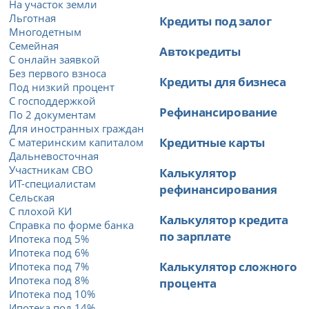
На участок земли
Льготная
Кредиты под залог
Многодетным
Семейная
Автокредиты
С онлайн заявкой
Без первого взноса
Кредиты для бизнеса
Под низкий процент
С господдержкой
Рефинансирование
По 2 документам
Для иностранных граждан
Кредитные карты
С материнским капиталом
Дальневосточная
Участникам СВО
Калькулятор
ИТ-специалистам
рефинансирования
Сельская
С плохой КИ
Калькулятор кредита
Справка по форме банка
по зарплате
Ипотека под 5%
Ипотека под 6%
Калькулятор сложного
Ипотека под 7%
Ипотека под 8%
процента
Ипотека под 10%
Ипотека под 14%