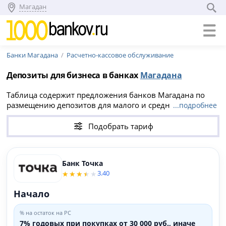
Магадан
Банки Магадана
Расчетно-кассовое обслуживание
Депозиты для бизнеса в банках
Магадана
Таблица содержит предложения банков Магадана по
размещению депозитов для малого и среднего бизнеса.
...подробнее
Доход начисляется на остаток по расчетному счету
юридического лица. Вне зависимости от наличия или
Подобрать тариф
отсутствия у вас расчетного счета, вы можете сравнить
банковские тарифы для города Магадан и найти
расчетно-кассовое обслуживание с выгодными
Банк Точка
условиями и наибольшим депозитным процентом на
3.40
остаток.
Начало
% на остаток на РС
7% годовых при покупках от 30 000 руб., иначе