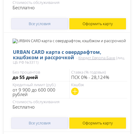
Стоимость обслуживания
Бесплатно
Все условия
Оформить карту
URBAN CARD карта с овердрафтом,
кэшбэком и рассрочкой
-
Кредит Европа Банк
(лиц.
ЦБ РФ №3311)
Без процентов
Ставка (% годовых)
до 55 дней
ПСК 0% - 28,124%
Кредитный лимит (руб.)
Кэшбэк
от 9 900 до 600 000
рублей
Стоимость обслуживания
Бесплатно
Все условия
Оформить карту