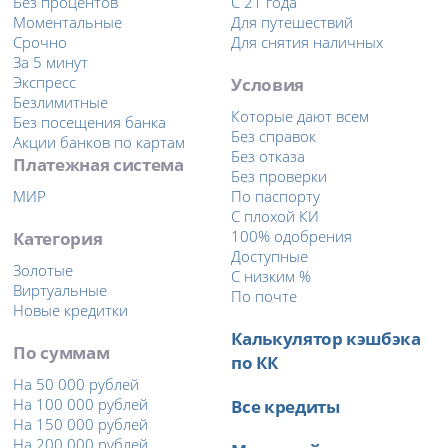
Без процентов
С 21 года
Моментальные
Для путешествий
Срочно
Для снятия наличных
За 5 минут
Экспресс
Условия
Безлимитные
Которые дают всем
Без посещения банка
Без справок
Акции банков по картам
Без отказа
Платежная система
Без проверки
МИР
По паспорту
С плохой КИ
Категория
100% одобрения
Доступные
Золотые
С низким %
Виртуальные
По почте
Новые кредитки
Калькулятор кэшбэка
По суммам
по КК
На 50 000 рублей
На 100 000 рублей
Все кредиты
На 150 000 рублей
На 200 000 рублей