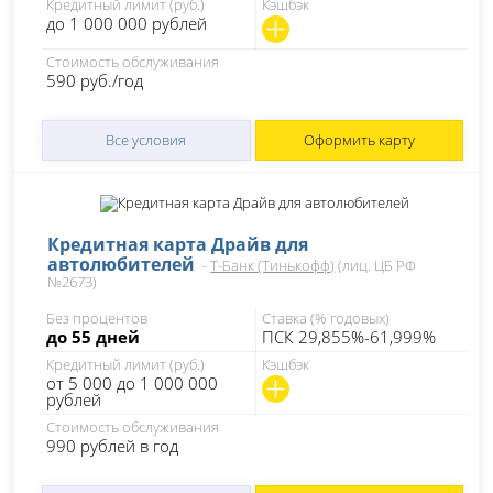
Кредитный лимит (руб.)
Кэшбэк
до 1 000 000 рублей
Стоимость обслуживания
590 руб./год
Все условия
Оформить карту
Кредитная карта Драйв для
автолюбителей
-
Т-Банк (Тинькофф)
(лиц. ЦБ РФ
№2673)
Без процентов
Ставка (% годовых)
до 55 дней
ПСК 29,855%-61,999%
Кредитный лимит (руб.)
Кэшбэк
от 5 000 до 1 000 000
рублей
Стоимость обслуживания
990 рублей в год