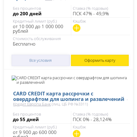
Без процентов
Ставка (% годовых)
до 200 дней
ПСК 47% - 49,9%
Кредитный лимит (руб.)
Кэшбэк
от 10 000 до 1 000 000
рублей
Стоимость обслуживания
Бесплатно
Все условия
Оформить карту
CARD CREDIT карта рассрочки с
овердрафтом для шопинга и развлечений
-
Кредит Европа Банк
(лиц. ЦБ РФ №3311)
Без процентов
Ставка (% годовых)
до 55 дней
ПСК 0% - 28,124%
Кредитный лимит (руб.)
Кэшбэк
от 9 900 до 600 000
рублей