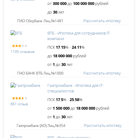
от
300 000
до
100 000 000
рублей
до
30
лет
Рассчитать ипотеку
ПАО СберБанк Лиц.№1481
ВТБ - Ипотека для сотрудников IT-
компани
ПСК
17
.
15
% -
24
.
11
%
1105 отзывов
до
18 000 000
рублей
от
1
до
30
лет
Рассчитать ипотеку
ПАО БАНК ВТБ Лиц.№1000
Газпромбанк - Ипотека для IT-
специалистов
ПСК
17
.
5
% -
25
.
58
%
861 отзыв
от
1 500 000
до
18 000 000
рублей
от
1
до
30
лет
Рассчитать ипотеку
Газпромбанк (АО) Лиц.№354
ВТБ - Военная ипотека