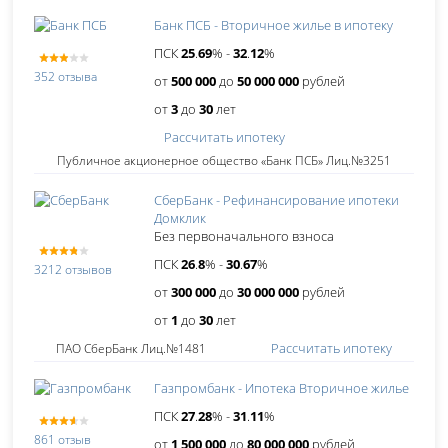
Банк ПСБ - Вторичное жилье в ипотеку
ПСК
25
.
69
% -
32
.
12
%
352 отзыва
от
500 000
до
50 000 000
рублей
от
3
до
30
лет
Рассчитать ипотеку
Публичное акционерное общество «Банк ПСБ» Лиц.№3251
СберБанк - Рефинансирование ипотеки
Домклик
Без первоначального взноса
ПСК
26
.
8
% -
30
.
67
%
3212 отзывов
от
300 000
до
30 000 000
рублей
от
1
до
30
лет
Рассчитать ипотеку
ПАО СберБанк Лиц.№1481
Газпромбанк - Ипотека Вторичное жилье
ПСК
27
.
28
% -
31
.
11
%
861 отзыв
от
1 500 000
до
80 000 000
рублей