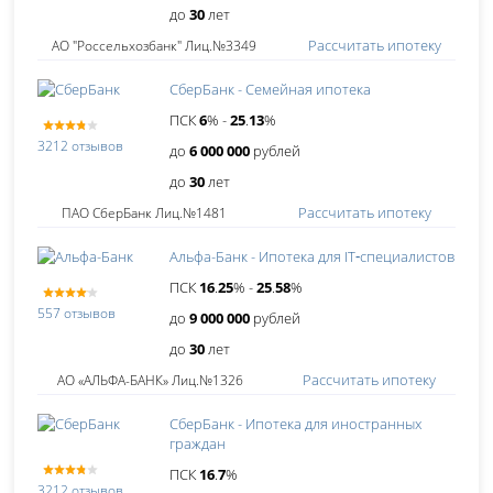
до
30
лет
Рассчитать ипотеку
АО "Россельхозбанк" Лиц.№3349
СберБанк - Семейная ипотека
ПСК
6
% -
25
.
13
%
3212 отзывов
до
6 000 000
рублей
до
30
лет
Рассчитать ипотеку
ПАО СберБанк Лиц.№1481
Альфа-Банк - Ипотека для IT‑специалистов
ПСК
16
.
25
% -
25
.
58
%
557 отзывов
до
9 000 000
рублей
до
30
лет
Рассчитать ипотеку
АО «АЛЬФА-БАНК» Лиц.№1326
СберБанк - Ипотека для иностранных
граждан
ПСК
16
.
7
%
3212 отзывов