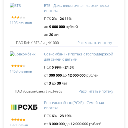
ВТБ - Дальневосточная и арктическая
ипотека
ПСК
2
% -
24
.
11
%
1105 отзывов
до
9 000 000
рублей
до
20
лет
Рассчитать ипотеку
ПАО БАНК ВТБ Лиц.№1000
Совкомбанк - Ипотека с господдержкой
для семей с детьми
ПСК
5
.
99
% -
24
.
5
%
1468 отзывов
от
300 000
до
12 000 000
рублей
от
3
до
30
лет
Рассчитать ипотеку
ПАО «Совкомбанк» Лиц.№963
Россельхозбанк (РСХБ) - Семейная
ипотека
ПСК
6
% -
23
.
19
%
от
3 000 000
до
12 000 000
рублей
1971 отзыв