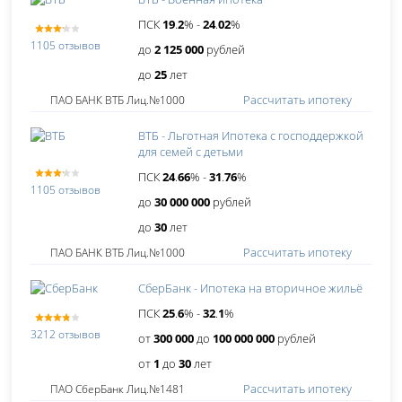
ПСК
19
.
2
% -
24
.
02
%
1105 отзывов
до
2 125 000
рублей
до
25
лет
Рассчитать ипотеку
ПАО БАНК ВТБ Лиц.№1000
ВТБ - Льготная Ипотека с господдержкой
для семей с детьми
ПСК
24
.
66
% -
31
.
76
%
1105 отзывов
до
30 000 000
рублей
до
30
лет
Рассчитать ипотеку
ПАО БАНК ВТБ Лиц.№1000
СберБанк - Ипотека на вторичное жильё
ПСК
25
.
6
% -
32
.
1
%
3212 отзывов
от
300 000
до
100 000 000
рублей
от
1
до
30
лет
Рассчитать ипотеку
ПАО СберБанк Лиц.№1481