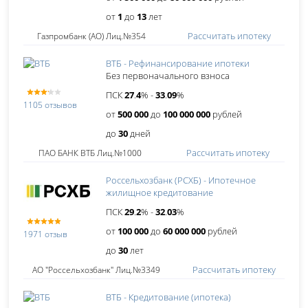
от
1
до
13
лет
Рассчитать ипотеку
Газпромбанк (АО) Лиц.№354
ВТБ - Рефинансирование ипотеки
Без первоначального взноса
ПСК
27
.
4
% -
33
.
09
%
1105 отзывов
от
500 000
до
100 000 000
рублей
до
30
дней
Рассчитать ипотеку
ПАО БАНК ВТБ Лиц.№1000
Россельхозбанк (РСХБ) - Ипотечное
жилищное кредитование
ПСК
29
.
2
% -
32
.
03
%
от
100 000
до
60 000 000
рублей
1971 отзыв
до
30
лет
Рассчитать ипотеку
АО "Россельхозбанк" Лиц.№3349
ВТБ - Кредитование (ипотека)