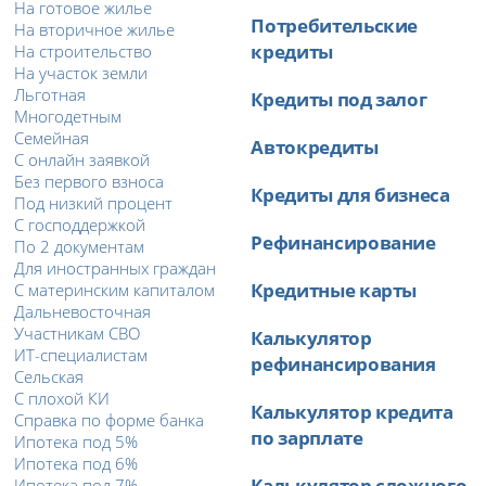
На готовое жилье
Потребительские
На вторичное жилье
кредиты
На строительство
На участок земли
Льготная
Кредиты под залог
Многодетным
Семейная
Автокредиты
С онлайн заявкой
Без первого взноса
Кредиты для бизнеса
Под низкий процент
С господдержкой
Рефинансирование
По 2 документам
Для иностранных граждан
Кредитные карты
С материнским капиталом
Дальневосточная
Участникам СВО
Калькулятор
ИТ-специалистам
рефинансирования
Сельская
С плохой КИ
Калькулятор кредита
Справка по форме банка
по зарплате
Ипотека под 5%
Ипотека под 6%
Калькулятор сложного
Ипотека под 7%