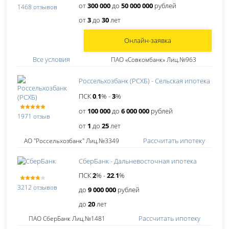
от
300 000
до
50 000 000
рублей
1468 отзывов
от
3
до
30
лет
Онлайн-заявка
Все условия
ПАО «Совкомбанк» Лиц.№963
Россельхозбанк (РСХБ) - Сельская ипотека
ПСК
0
.
1
% -
3
%
от
100 000
до
6 000 000
рублей
1971 отзыв
от
1
до
25
лет
Рассчитать ипотеку
АО "Россельхозбанк" Лиц.№3349
СберБанк - Дальневосточная ипотека
ПСК
2
% -
22
.
1
%
3212 отзывов
до
9 000 000
рублей
до
20
лет
Рассчитать ипотеку
ПАО СберБанк Лиц.№1481