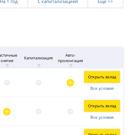
На 1 год
С капитализацией
Еще >>
астичные
Авто-
Капитализация
снятия
пролонгация
Открыть вклад
Все условия
Открыть вклад
Все условия
Открыть вклад