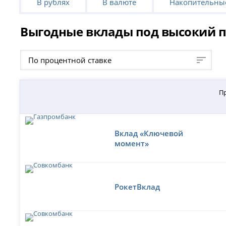
В рублях
В валюте
Накопительные
Выгодные вклады под высокий п
По процентной ставке
П
Вклад «Ключевой
момент»
РокетВклад