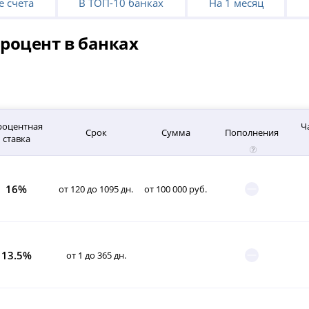
 счета
В ТОП-10 банках
На 1 месяц
роцент в банках
роцентная
Ч
Срок
Сумма
Пополнения
ставка
16%
от 120 до 1095 дн.
от 100 000 руб.
13.5%
от 1 до 365 дн.