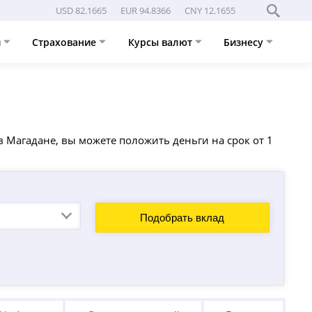
USD 82.1665
EUR 94.8366
CNY 12.1655
и
Страхование
Курсы валют
Бизнесу
в Магадане, вы можете положить деньги на срок от 1
Подобрать вклад