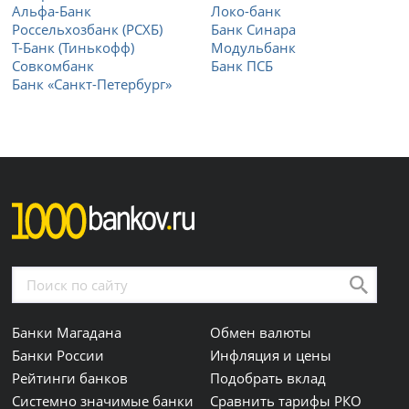
Альфа-Банк
Локо-банк
Россельхозбанк (РСХБ)
Банк Синара
Т-Банк (Тинькофф)
Модульбанк
Совкомбанк
Банк ПСБ
Банк «Санкт-Петербург»
Банки Магадана
Обмен валюты
Банки России
Инфляция и цены
Рейтинги банков
Подобрать вклад
Системно значимые банки
Сравнить тарифы РКО