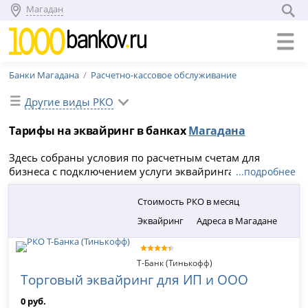
Магадан
Банки Магадана
Расчетно-кассовое обслуживание
Другие виды РКО
Тарифы на эквайринг в банках
Магадана
Здесь собраны условия по расчетным счетам для
бизнеса с подключением услуги эквайринга или
...подробнее
мобильной кассы, комиссии за установку и
обслуживание терминала. Сравните тарифы банков
Стоимость РКО в месяц
Магадана на 2026 год и найдите выгодное РКО с
Эквайринг
Адреса в Магадане
торговым эквайрингом.
Т-Банк (Тинькофф)
Торговый эквайринг для ИП и ООО
0 руб.